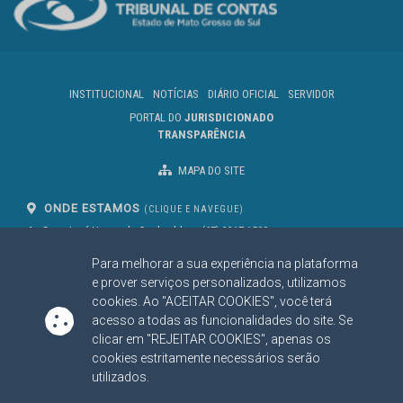
INSTITUCIONAL
NOTÍCIAS
DIÁRIO OFICIAL
SERVIDOR
PORTAL DO
JURISDICIONADO
TRANSPARÊNCIA
MAPA DO SITE
ONDE ESTAMOS
(CLIQUE E NAVEGUE)
Av. Des. José Nunes da Cunha, bloco
(67) 3317-1500
29
Seg à Sex das 07 as 13h
Para melhorar a sua experiência na plataforma
Campo Grande/MS
CEP: 79031-310
e prover serviços personalizados, utilizamos
cookies. Ao "ACEITAR COOKIES", você terá
acesso a todas as funcionalidades do site. Se
clicar em "REJEITAR COOKIES", apenas os
SIGA NOSSAS REDES SOCIAIS
cookies estritamente necessários serão
Linked In
Youtube
Facebook
X
Instagram
utilizados.