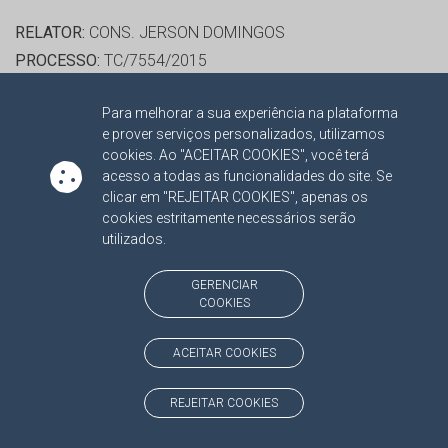
RELATOR:
CONS. JERSON DOMINGOS
PROCESSO:
TC/7554/2015
ASSUNTO:
CONTRATO ADMINISTRATIVO 2015
Para melhorar a sua experiência na plataforma
PROTOCOLO:
1588639
e prover serviços personalizados, utilizamos
ORGÃO:
PREFEITURA MUNICIPAL DE PARANAIBA
cookies. Ao "ACEITAR COOKIES", você terá
INTERESSADO(S):
DIOGO ROBALINHO DE QUEIROZ, J.P.M.
acesso a todas as funcionalidades do site. Se
clicar em "REJEITAR COOKIES", apenas os
CONSULTORIA CONTABIL LTDA, RONALDO JOSE
cookies estritamente necessários serão
SEVERINO DE LIMA
utilizados.
ADVOGADO(S):
NÃO HÁ
PROCESSO(S) APENSADO(S):
GERENCIAR
COOKIES
TC/00007554/2015/001 RECURSO 2015
ACEITAR COOKIES
RELATOR:
CONS. JERSON DOMINGOS
PROCESSO:
TC/8458/2015
REJEITAR COOKIES
ASSUNTO:
UTILIZAÇÃO DA ATA DE REGISTRO DE PREÇO /