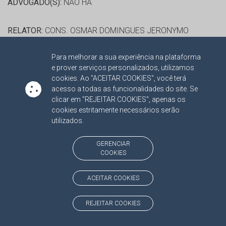
ADVOGADO(S):
NÃO HÁ
RELATOR:
CONS. OSMAR DOMINGUES JERONYMO
PROCESSO:
TC/16273/2015/001
Para melhorar a sua experiência na plataforma
ASSUNTO:
RECURSO ORDINÁRIO 2015
e prover serviços personalizados, utilizamos
PROTOCOLO:
1777469
cookies. Ao "ACEITAR COOKIES", você terá
ORGÃO:
PREFEITURA MUNICIPAL DE DOURADOS
acesso a todas as funcionalidades do site. Se
clicar em "REJEITAR COOKIES", apenas os
INTERESSADO(S):
ILO RODRIGO DE FARIAS MACHADO,
cookies estritamente necessários serão
MURILO ZAUITH
utilizados.
ADVOGADO(S):
NÃO HÁ
GERENCIAR
COOKIES
RELATOR:
CONS. OSMAR DOMINGUES JERONYMO
PROCESSO:
TC/11018/2015/001
ACEITAR COOKIES
ASSUNTO:
RECURSO ORDINÁRIO 2015
PROTOCOLO:
1824576
REJEITAR COOKIES
ORGÃO:
PREFEITURA MUNICIPAL DE BRASILANDIA