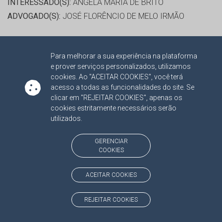
INTERESSADO(S):
ANGELA MARIA DE BRITO
ADVOGADO(S):
JOSÉ FLORÊNCIO DE MELO IRMÃO
RELATOR:
CONS. OSMAR DOMINGUES JERONYMO
Para melhorar a sua experiência na plataforma
PROCESSO:
TC/6045/2016
e prover serviços personalizados, utilizamos
ASSUNTO:
REVISÃO 2004
cookies. Ao "ACEITAR COOKIES", você terá
PROTOCOLO:
1672840
acesso a todas as funcionalidades do site. Se
clicar em "REJEITAR COOKIES", apenas os
ORGÃO:
PREFEITURA MUNICIPAL DE PEDRO GOMES
cookies estritamente necessários serão
INTERESSADO(S):
ENIVALDO DIAS PEDROSO
utilizados.
ADVOGADO(S):
NÃO HÁ
GERENCIAR
COOKIES
RELATOR:
CONS. OSMAR DOMINGUES JERONYMO
PROCESSO:
TC/16921/2015
ACEITAR COOKIES
ASSUNTO:
REVISÃO 2015
PROTOCOLO:
1637584
REJEITAR COOKIES
ORGÃO:
AGÊNCIA DE DESENVOLVIMENTO AGRÁRIO E