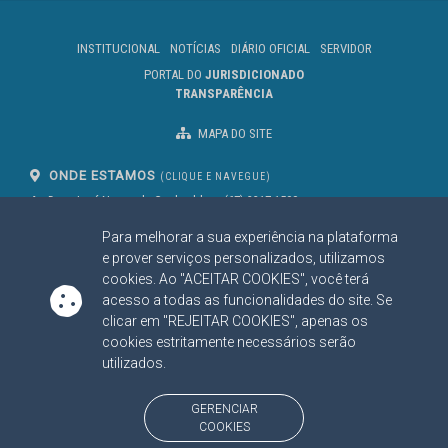
INSTITUCIONAL
NOTÍCIAS
DIÁRIO OFICIAL
SERVIDOR
PORTAL DO
JURISDICIONADO
TRANSPARÊNCIA
MAPA DO SITE
ONDE ESTAMOS
(CLIQUE E NAVEGUE)
Av. Des. José Nunes da Cunha, bloco
(67) 3317-1500
29
Seg à Sex das 07 as 13h
Para melhorar a sua experiência na plataforma
Campo Grande/MS
CEP: 79031-310
e prover serviços personalizados, utilizamos
cookies. Ao "ACEITAR COOKIES", você terá
acesso a todas as funcionalidades do site. Se
clicar em "REJEITAR COOKIES", apenas os
SIGA NOSSAS REDES SOCIAIS
cookies estritamente necessários serão
Linked In
Youtube
Facebook
X
Instagram
utilizados.
BAIXE NOSSO APLICATIVO
GERENCIAR
COOKIES