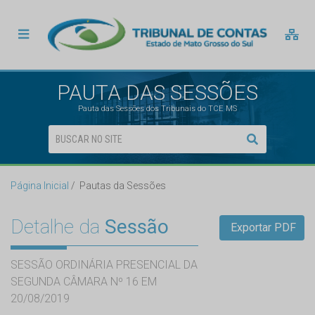
PAUTA DAS SESSÕES
Pauta das Sessões dos Tribunais do TCE MS
Página Inicial
Pautas da Sessões
Detalhe da
Sessão
Exportar PDF
SESSÃO ORDINÁRIA PRESENCIAL DA
SEGUNDA CÂMARA Nº 16 EM
20/08/2019