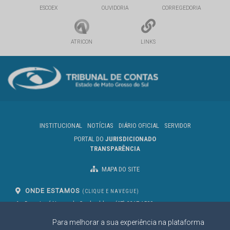
ESCOEX
OUVIDORIA
CORREGEDORIA
ATRICON
LINKS
INSTITUCIONAL
NOTÍCIAS
DIÁRIO OFICIAL
SERVIDOR
PORTAL DO
JURISDICIONADO
TRANSPARÊNCIA
MAPA DO SITE
ONDE ESTAMOS
(CLIQUE E NAVEGUE)
Av. Des. José Nunes da Cunha, bloco
(67) 3317-1500
29
Seg à Sex das 07 as 13h
Para melhorar a sua experiência na plataforma
Campo Grande/MS