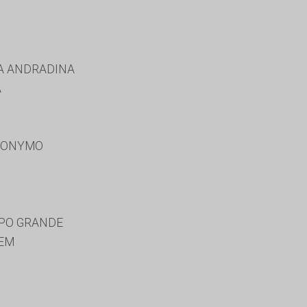
A ANDRADINA
A
RONYMO
MPO GRANDE
EM