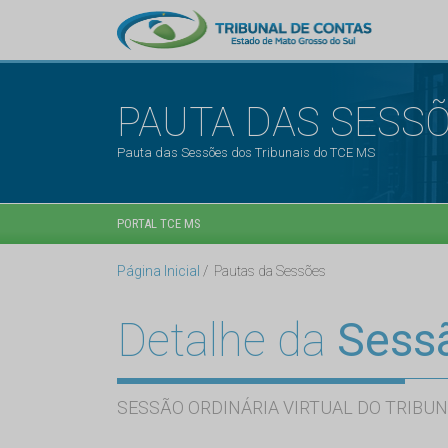
PAUTA DAS SESS
Pauta das Sessões dos Tribunais do TCE MS
PORTAL TCE MS
Página Inicial
Pautas da Sessões
Detalhe da
Sess
SESSÃO ORDINÁRIA VIRTUAL DO TRIBUN