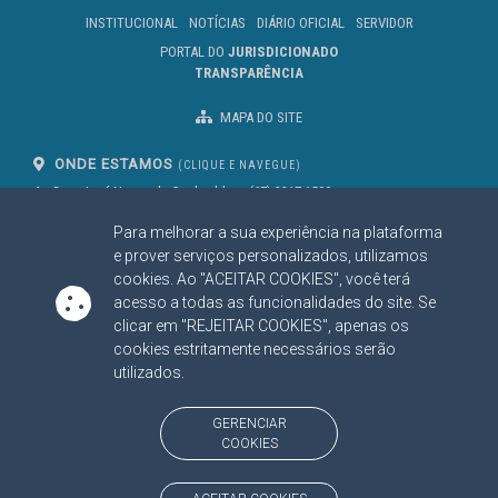
INSTITUCIONAL
NOTÍCIAS
DIÁRIO OFICIAL
SERVIDOR
PORTAL DO
JURISDICIONADO
TRANSPARÊNCIA
MAPA DO SITE
ONDE ESTAMOS
(CLIQUE E NAVEGUE)
Av. Des. José Nunes da Cunha, bloco
(67) 3317-1500
29
Seg à Sex das 07 as 13h
Para melhorar a sua experiência na plataforma
Campo Grande/MS
CEP: 79031-310
e prover serviços personalizados, utilizamos
cookies. Ao "ACEITAR COOKIES", você terá
acesso a todas as funcionalidades do site. Se
clicar em "REJEITAR COOKIES", apenas os
SIGA NOSSAS REDES SOCIAIS
cookies estritamente necessários serão
Linked In
Youtube
Facebook
X
Instagram
utilizados.
BAIXE NOSSO APLICATIVO
GERENCIAR
COOKIES