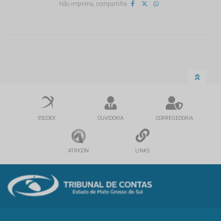
Não imprima, compartilhe
ESCOEX
OUVIDORIA
CORREGEDORIA
ATRICON
LINKS