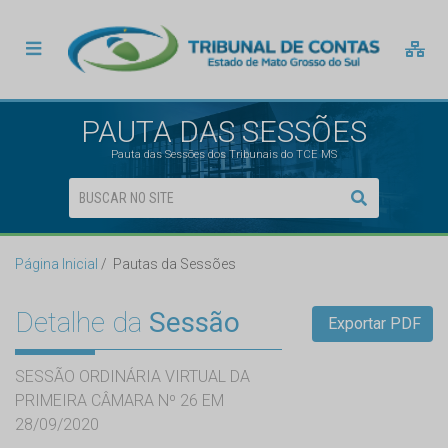
PAUTA DAS SESSÕES
Pauta das Sessões dos Tribunais do TCE MS
Página Inicial
Pautas da Sessões
Detalhe da
Sessão
Exportar PDF
SESSÃO ORDINÁRIA VIRTUAL DA
PRIMEIRA CÂMARA Nº 26 EM
28/09/2020