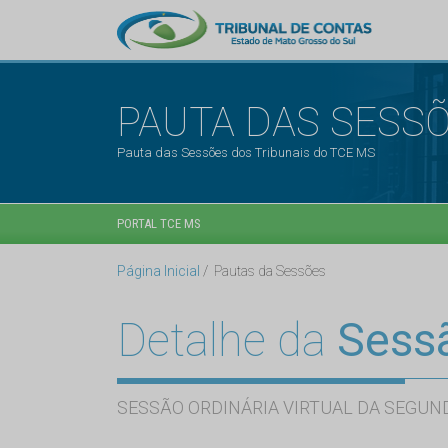
PAUTA DAS SESS
Pauta das Sessões dos Tribunais do TCE MS
PORTAL TCE MS
Página Inicial
Pautas da Sessões
Detalhe da
Sess
SESSÃO ORDINÁRIA VIRTUAL DA SEGUND