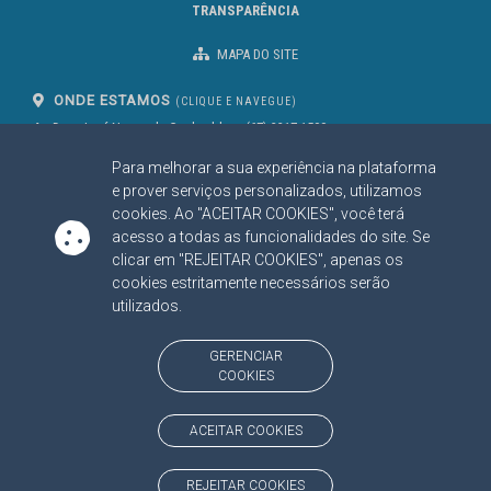
TRANSPARÊNCIA
MAPA DO SITE
ONDE ESTAMOS
(CLIQUE E NAVEGUE)
Av. Des. José Nunes da Cunha, bloco
(67) 3317-1500
29
Seg à Sex das 07 as 13h
Para melhorar a sua experiência na plataforma
Campo Grande/MS
CEP: 79031-310
e prover serviços personalizados, utilizamos
cookies. Ao "ACEITAR COOKIES", você terá
acesso a todas as funcionalidades do site. Se
clicar em "REJEITAR COOKIES", apenas os
SIGA NOSSAS REDES SOCIAIS
cookies estritamente necessários serão
Linked In
Youtube
Facebook
X
Instagram
utilizados.
BAIXE NOSSO APLICATIVO
GERENCIAR
COOKIES
ACEITAR COOKIES
https://www.tce.ms.gov.br
REJEITAR COOKIES