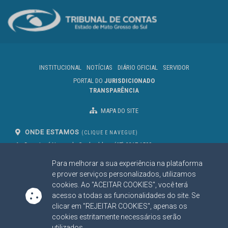
INSTITUCIONAL
NOTÍCIAS
DIÁRIO OFICIAL
SERVIDOR
PORTAL DO
JURISDICIONADO
TRANSPARÊNCIA
MAPA DO SITE
ONDE ESTAMOS
(CLIQUE E NAVEGUE)
Av. Des. José Nunes da Cunha, bloco
(67) 3317-1500
29
Seg à Sex das 07 as 13h
Para melhorar a sua experiência na plataforma
Campo Grande/MS
CEP: 79031-310
e prover serviços personalizados, utilizamos
cookies. Ao "ACEITAR COOKIES", você terá
acesso a todas as funcionalidades do site. Se
clicar em "REJEITAR COOKIES", apenas os
SIGA NOSSAS REDES SOCIAIS
cookies estritamente necessários serão
Linked In
Youtube
Facebook
X
Instagram
utilizados.