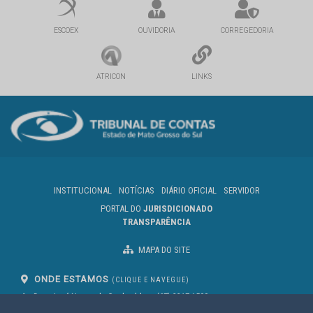
ESCOEX
OUVIDORIA
CORREGEDORIA
ATRICON
LINKS
INSTITUCIONAL
NOTÍCIAS
DIÁRIO OFICIAL
SERVIDOR
PORTAL DO
JURISDICIONADO
TRANSPARÊNCIA
MAPA DO SITE
ONDE ESTAMOS
(CLIQUE E NAVEGUE)
Av. Des. José Nunes da Cunha, bloco
(67) 3317-1500
29
Seg à Sex das 07 as 13h