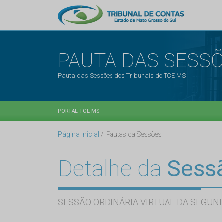
PAUTA DAS SESS
Pauta das Sessões dos Tribunais do TCE MS
PORTAL TCE MS
Página Inicial
Pautas da Sessões
Detalhe da
Sess
SESSÃO ORDINÁRIA VIRTUAL DA SEGUND