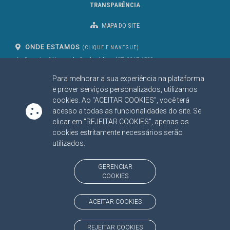
TRANSPARÊNCIA
MAPA DO SITE
ONDE ESTAMOS
(CLIQUE E NAVEGUE)
Av. Des. José Nunes da Cunha, bloco
(67) 3317-1500
29
Seg à Sex das 07 as 13h
Para melhorar a sua experiência na plataforma
Campo Grande/MS
CEP: 79031-310
e prover serviços personalizados, utilizamos
cookies. Ao "ACEITAR COOKIES", você terá
acesso a todas as funcionalidades do site. Se
clicar em "REJEITAR COOKIES", apenas os
SIGA NOSSAS REDES SOCIAIS
cookies estritamente necessários serão
Linked In
Youtube
Facebook
X
Instagram
utilizados.
BAIXE NOSSO APLICATIVO
GERENCIAR
COOKIES
ACEITAR COOKIES
https://www.tce.ms.gov.br
REJEITAR COOKIES