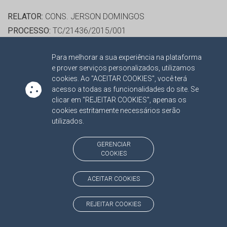
RELATOR:
CONS. JERSON DOMINGOS
PROCESSO:
TC/21436/2015/001
ASSUNTO:
RECURSO ORDINÁRIO 2018
Para melhorar a sua experiência na plataforma
PROTOCOLO:
1933101
e prover serviços personalizados, utilizamos
ORGÃO:
PREFEITURA MUNICIPAL DE DOURADOS
cookies. Ao "ACEITAR COOKIES", você terá
INTERESSADO(S):
JORGE LUIS DE LUCIA
acesso a todas as funcionalidades do site. Se
clicar em "REJEITAR COOKIES", apenas os
ADVOGADO(S):
NÃO HÁ
cookies estritamente necessários serão
utilizados.
RELATOR:
CONS. JERSON DOMINGOS
PROCESSO:
TC/17331/2015/001
GERENCIAR
COOKIES
ASSUNTO:
RECURSO ORDINÁRIO 2018
PROTOCOLO:
1939729
ACEITAR COOKIES
ORGÃO:
PREFEITURA MUNICIPAL DE JARDIM
INTERESSADO(S):
ERNEY CUNHA BAZZANO BARBOSA
REJEITAR COOKIES
ADVOGADO(S):
NÃO HÁ