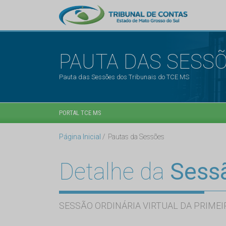
PAUTA DAS SESS
Pauta das Sessões dos Tribunais do TCE MS
PORTAL TCE MS
Página Inicial
Pautas da Sessões
Detalhe da
Sess
SESSÃO ORDINÁRIA VIRTUAL DA PRIMEI