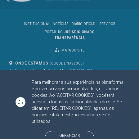
INSTITUCIONAL
NOTÍCIAS
DIÁRIO OFICIAL
SERVIDOR
PORTAL DO
JURISDICIONADO
TRANSPARÊNCIA
MAPA DO SITE
ONDE ESTAMOS
(CLIQUE E NAVEGUE)
Av. Des. José Nunes da Cunha, bloco
(67) 3317-1500
29
Seg à Sex das 07 as 13h
Para melhorar a sua experiência na plataforma
Campo Grande/MS
CEP: 79031-310
e prover serviços personalizados, utilizamos
cookies. Ao "ACEITAR COOKIES", você terá
acesso a todas as funcionalidades do site. Se
clicar em "REJEITAR COOKIES", apenas os
SIGA NOSSAS REDES SOCIAIS
cookies estritamente necessários serão
Linked In
Youtube
Facebook
X
Instagram
utilizados.
BAIXE NOSSO APLICATIVO
GERENCIAR