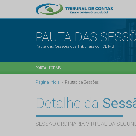
PAUTA DAS SESS
Pauta das Sessões dos Tribunais do TCE MS
PORTAL TCE MS
Página Inicial
Pautas da Sessões
Detalhe da
Sess
SESSÃO ORDINÁRIA VIRTUAL DA SEGUND