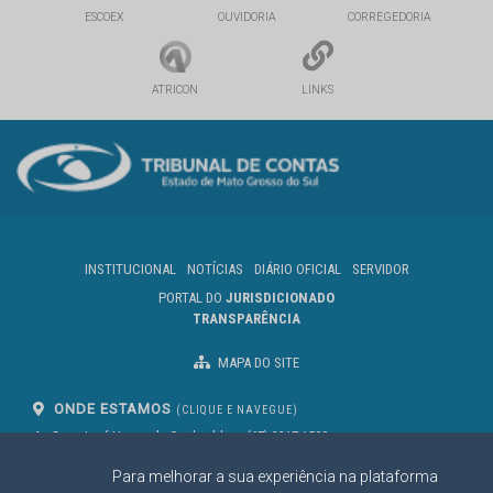
ESCOEX
OUVIDORIA
CORREGEDORIA
ATRICON
LINKS
INSTITUCIONAL
NOTÍCIAS
DIÁRIO OFICIAL
SERVIDOR
PORTAL DO
JURISDICIONADO
TRANSPARÊNCIA
MAPA DO SITE
ONDE ESTAMOS
(CLIQUE E NAVEGUE)
Av. Des. José Nunes da Cunha, bloco
(67) 3317-1500
29
Seg à Sex das 07 as 13h
Para melhorar a sua experiência na plataforma
Campo Grande/MS