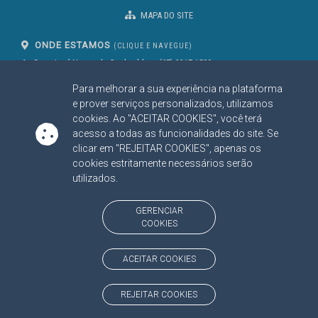
MAPA DO SITE
ONDE ESTAMOS
(CLIQUE E NAVEGUE)
Av. Des. José Nunes da Cunha, bloco
(67) 3317-1500
29
Seg à Sex das 07 as 13h
Para melhorar a sua experiência na plataforma
Campo Grande/MS
CEP: 79031-310
e prover serviços personalizados, utilizamos
cookies. Ao "ACEITAR COOKIES", você terá
acesso a todas as funcionalidades do site. Se
clicar em "REJEITAR COOKIES", apenas os
SIGA NOSSAS REDES SOCIAIS
cookies estritamente necessários serão
Linked In
Youtube
Facebook
X
Instagram
utilizados.
BAIXE NOSSO APLICATIVO
GERENCIAR
COOKIES
ACEITAR COOKIES
https://www.tce.ms.gov.br
REJEITAR COOKIES