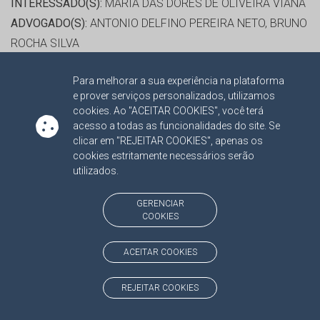
INTERESSADO(S):
MARIA DAS DORES DE OLIVEIRA VIANA
ADVOGADO(S):
ANTONIO DELFINO PEREIRA NETO, BRUNO
ROCHA SILVA
Para melhorar a sua experiência na plataforma
RELATOR:
CONS. OSMAR DOMINGUES JERONYMO
e prover serviços personalizados, utilizamos
PROCESSO:
TC/4322/2014/001
cookies. Ao "ACEITAR COOKIES", você terá
ASSUNTO:
RECURSO ORDINÁRIO 2014
acesso a todas as funcionalidades do site. Se
clicar em "REJEITAR COOKIES", apenas os
PROTOCOLO:
2044163
cookies estritamente necessários serão
ORGÃO:
FUNDO MUNICIPAL DE SAÚDE DE IVINHEMA
utilizados.
INTERESSADO(S):
ANA CLAUDIA COSTA BUHLER, ANA
CLAUDIA COSTA BUHLER
GERENCIAR
COOKIES
ADVOGADO(S):
LIANA CHIANCA OLIVEIRA NORONHA,
MURILO GODOY, THIAGO A. CHIANCA P. OLIVEIRA
ACEITAR COOKIES
RELATOR:
CONS. OSMAR DOMINGUES JERONYMO
REJEITAR COOKIES
PROCESSO:
TC/4228/2010/001