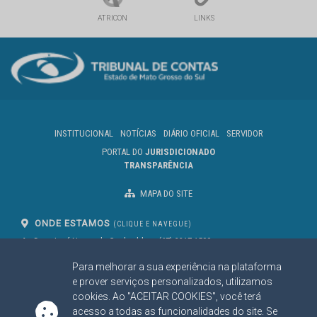
ATRICON
LINKS
INSTITUCIONAL
NOTÍCIAS
DIÁRIO OFICIAL
SERVIDOR
PORTAL DO
JURISDICIONADO
TRANSPARÊNCIA
MAPA DO SITE
ONDE ESTAMOS
(CLIQUE E NAVEGUE)
Av. Des. José Nunes da Cunha, bloco
(67) 3317-1500
29
Seg à Sex das 07 as 13h
Para melhorar a sua experiência na plataforma
Campo Grande/MS
CEP: 79031-310
e prover serviços personalizados, utilizamos
cookies. Ao "ACEITAR COOKIES", você terá
acesso a todas as funcionalidades do site. Se