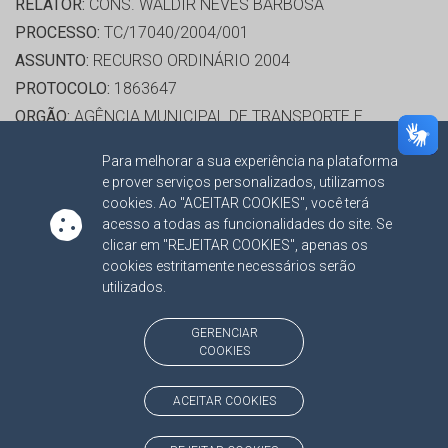
RELATOR:
CONS. WALDIR NEVES BARBOSA
PROCESSO:
TC/17040/2004/001
ASSUNTO:
RECURSO ORDINÁRIO 2004
PROTOCOLO:
1863647
ORGÃO:
AGÊNCIA MUNICIPAL DE TRANSPORTE E
TRÂNSITO
Para melhorar a sua experiência na plataforma
INTERESSADO(S):
JEAN SALIBA
e prover serviços personalizados, utilizamos
ADVOGADO(S):
NÃO HÁ
cookies. Ao "ACEITAR COOKIES", você terá
acesso a todas as funcionalidades do site. Se
clicar em "REJEITAR COOKIES", apenas os
RELATOR:
CONS. WALDIR NEVES BARBOSA
cookies estritamente necessários serão
PROCESSO:
TC/16437/2013/001
utilizados.
ASSUNTO:
RECURSO ORDINÁRIO 2013
GERENCIAR
PROTOCOLO:
1858857
COOKIES
ORGÃO:
EMPRESA DE SANEAMENTO DE MATO GROSSO
DO SUL SOCIEDADE ANÔNIMA
ACEITAR COOKIES
INTERESSADO(S):
LUIZ CARLOS DA ROCHA LIMA