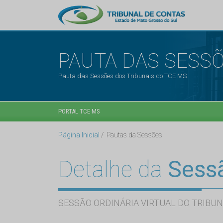
PAUTA DAS SESS
Pauta das Sessões dos Tribunais do TCE MS
PORTAL TCE MS
Página Inicial
Pautas da Sessões
Detalhe da
Sess
SESSÃO ORDINÁRIA VIRTUAL DO TRIBUN