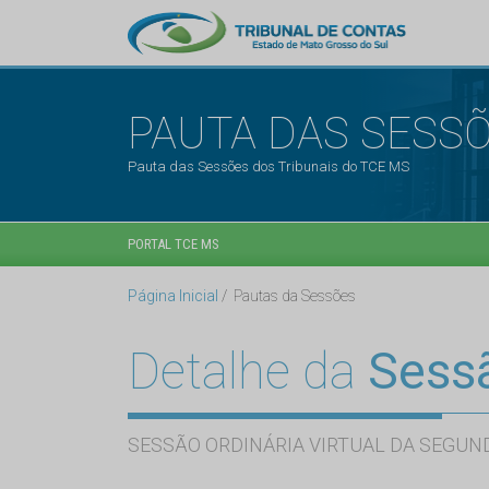
PAUTA DAS SESS
Pauta das Sessões dos Tribunais do TCE MS
PORTAL TCE MS
Página Inicial
Pautas da Sessões
Detalhe da
Sess
SESSÃO ORDINÁRIA VIRTUAL DA SEGUND