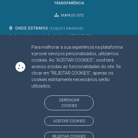
TRANSPARÊNCIA
MAPA DO SITE
ONDE ESTAMOS
(CLIQUE E NAVEGUE)
Av. Des. José Nunes da Cunha, bloco
(67) 3317-1500
29
Seg à Sex das 07 as 13h
Para melhorar a sua experiência na plataforma
Campo Grande/MS
CEP: 79031-310
e prover serviços personalizados, utilizamos
cookies. Ao "ACEITAR COOKIES", você terá
acesso a todas as funcionalidades do site. Se
clicar em "REJEITAR COOKIES", apenas os
SIGA NOSSAS REDES SOCIAIS
cookies estritamente necessários serão
Linked In
Youtube
Facebook
X
Instagram
utilizados.
BAIXE NOSSO APLICATIVO
GERENCIAR
COOKIES
ACEITAR COOKIES
https://www.tce.ms.gov.br
REJEITAR COOKIES