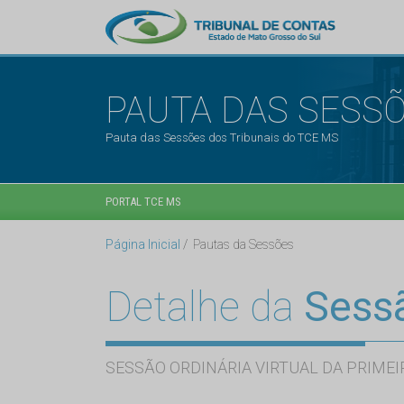
PAUTA DAS SESS
Pauta das Sessões dos Tribunais do TCE MS
PORTAL TCE MS
Página Inicial
Pautas da Sessões
Detalhe da
Sess
SESSÃO ORDINÁRIA VIRTUAL DA PRIMEI