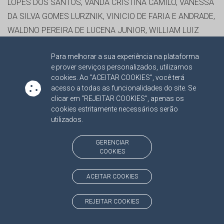
LOPES DOS SANTOS, VANDA CRISTINA CAMILO, VANESSA
DA SILVA GOMES LURZNIK, VINICIO DE FARIA E ANDRADE,
WALDNO PEREIRA DE LUCENA JUNIOR, WILLIAM LUIZ
FONTOURA, WLADEMIR DE SOUZA VOLK, ZEINE MUSTAFÁ
Para melhorar a sua experiência na plataforma
DE SOUZA SILVA
e prover serviços personalizados, utilizamos
ADVOGADO(S):
FLAVIO PEREIRA ROMULO, IVAN GABRIEL
cookies. Ao "ACEITAR COOKIES", você terá
MEDEIROS DA SILVA, LUCAS RESENDE PRESTES
acesso a todas as funcionalidades do site. Se
clicar em "REJEITAR COOKIES", apenas os
cookies estritamente necessários serão
RELATOR:
CONS. RONALDO CHADID
utilizados.
PROCESSO:
TC/3245/2014/001
ASSUNTO:
RECURSO ORDINÁRIO 2014
GERENCIAR
COOKIES
PROTOCOLO:
2105005
ORGÃO:
FUNDO DE MANUTENÇÃO E DESENVOLVIMENTO
ACEITAR COOKIES
DA EDUCAÇÃO BÁSICA E DE VALORIZAÇÃO DOS
PROFISSIONAIS DA EDUCAÇÃO-FUNDEB DE
REJEITAR COOKIES
BANDEIRANTES