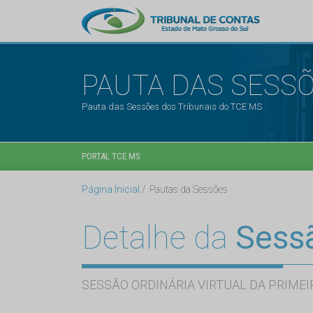
PAUTA DAS SESS
Pauta das Sessões dos Tribunais do TCE MS
PORTAL TCE MS
Página Inicial
Pautas da Sessões
Detalhe da
Sess
SESSÃO ORDINÁRIA VIRTUAL DA PRIMEI