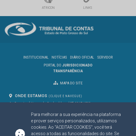
ATRICON
LINKS
INSTITUCIONAL
NOTÍCIAS
DIÁRIO OFICIAL
SERVIDOR
PORTAL DO
JURISDICIONADO
TRANSPARÊNCIA
MAPA DO SITE
ONDE ESTAMOS
(CLIQUE E NAVEGUE)
Av. Des. José Nunes da Cunha, bloco
(67) 3317-1500
29
Seg à Sex das 07 as 13h
Para melhorar a sua experiência na plataforma
Campo Grande/MS
CEP: 79031-310
e prover serviços personalizados, utilizamos
cookies. Ao "ACEITAR COOKIES", você terá
acesso a todas as funcionalidades do site. Se