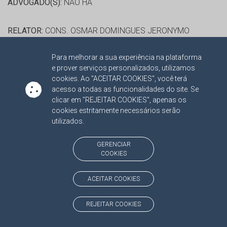
ADVOGADO(S):
NÃO HÁ
RELATOR:
CONS. OSMAR DOMINGUES JERONYMO
PROCESSO:
TC/12557/2021
Para melhorar a sua experiência na plataforma
ASSUNTO:
REVISÃO 2016
e prover serviços personalizados, utilizamos
PROTOCOLO:
2136173
cookies. Ao "ACEITAR COOKIES", você terá
ORGÃO:
PREFEITURA MUNICIPAL DE CAMAPUÃ
acesso a todas as funcionalidades do site. Se
clicar em "REJEITAR COOKIES", apenas os
INTERESSADO(S):
MARCELO PIMENTEL DUAILIBI
cookies estritamente necessários serão
ADVOGADO(S):
ISADORA GONÇALVES COIMBRA SOUTO
utilizados.
DE ARAÚJO FOIZER
GERENCIAR
COOKIES
RELATOR:
CONS. OSMAR DOMINGUES JERONYMO
PROCESSO:
TC/10422/2021
ACEITAR COOKIES
ASSUNTO:
REVISÃO 2014
PROTOCOLO:
2127160
REJEITAR COOKIES
ORGÃO:
PREFEITURA MUNICIPAL DE ITAQUIRAI