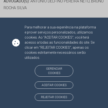
ADVOGADO(S):
ANTONIO DELFINO PEREIRA NETO, BRUNO
ROCHA SILVA
RELATOR:
CONS. FLAVIO ESGAIB KAYATT
Para melhorar a sua experiência na plataforma
PROCESSO:
TC/5416/2013/001
e prover serviços personalizados, utilizamos
ASSUNTO:
RECURSO ORDINÁRIO 2013
cookies. Ao "ACEITAR COOKIES", você terá
PROTOCOLO:
1966736
acesso a todas as funcionalidades do site. Se
clicar em "REJEITAR COOKIES", apenas os
ORGÃO:
FUNDO MUNICIPAL DE MANUTENÇÃO E
cookies estritamente necessários serão
DESENVOLVIMENTO DA EDUCAÇÃO BÁSICA E DE
utilizados.
VALORIZAÇÃO DOS PROFISSIONAIS DA EDUCAÇÃO DE
FIGUEIRÃO
GERENCIAR
COOKIES
INTERESSADO(S):
GETULIO FURTADO BARBOSA
ADVOGADO(S):
ANTONIO DELFINO PEREIRA NETO, BRUNO
ACEITAR COOKIES
ROCHA SILVA
REJEITAR COOKIES
RELATOR:
CONS. FLAVIO ESGAIB KAYATT