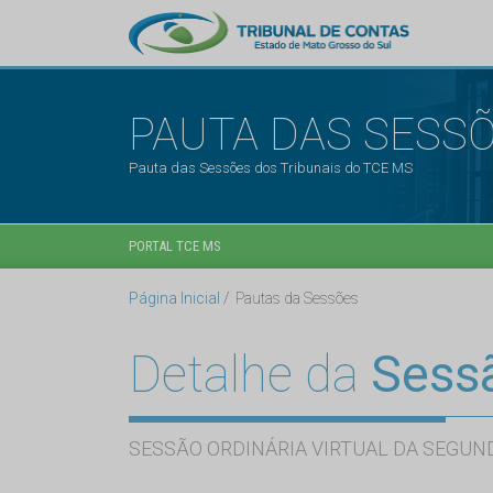
PAUTA DAS SESS
Pauta das Sessões dos Tribunais do TCE MS
PORTAL TCE MS
Página Inicial
Pautas da Sessões
Detalhe da
Sess
SESSÃO ORDINÁRIA VIRTUAL DA SEGUND