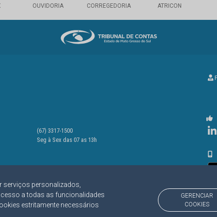
X
OUVIDORIA
CORREGEDORIA
ATRICON
P
(67) 3317-1500
Seg à Sex das 07 as 13h
r serviços personalizados,
acesso a todas as funcionalidades
GERENCIAR
cookies estritamente necessários
COOKIES