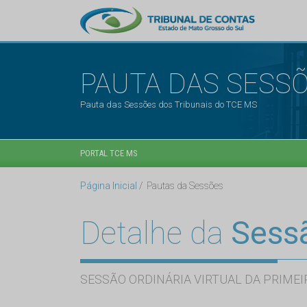
PAUTA DAS SESS
Pauta das Sessões dos Tribunais do TCE MS
PORTAL TCE MS
Página Inicial
Pautas da Sessões
Detalhe da
Sess
SESSÃO ORDINÁRIA VIRTUAL DA PRIMEI