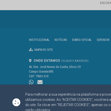
ESCOE
INSTITUCIONAL
NOTÍCIAS
DIÁRIO OFICIAL
SERVIDOR
MAPA DO SITE
ONDE ESTAMOS
(CLIQUE E NAVEGUE)
Av. Des. José Nunes da Cunha, bloco 29
Campo Grande/MS
CEP: 79031-310
Para melhorar a sua experiência na plataforma e prove
utilizamos cookies. Ao "ACEITAR COOKIES", você terá 
do site. Se clicar em "REJEITAR COOKIES", apenas os 
https://www.tce.ms.gov.br
serão utilizados.