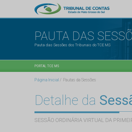
PAUTA DAS SESS
Pauta das Sessões dos Tribunais do TCE MS
PORTAL TCE MS
Página Inicial
Pautas da Sessões
Detalhe da
Sess
SESSÃO ORDINÁRIA VIRTUAL DA PRIMEI