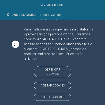
MAPA DO SITE
ONDE ESTAMOS
(CLIQUE E NAVEGUE)
Av. Des. José Nunes da Cunha, bloco
(67) 3317-1500
29
Seg à Sex das 07 as 13h
Para melhorar a sua experiência na plataforma
Campo Grande/MS
CEP: 79031-310
e prover serviços personalizados, utilizamos
cookies. Ao "ACEITAR COOKIES", você terá
acesso a todas as funcionalidades do site. Se
clicar em "REJEITAR COOKIES", apenas os
SIGA NOSSAS REDES SOCIAIS
cookies estritamente necessários serão
Linked In
Youtube
Facebook
X
Instagram
utilizados.
BAIXE NOSSO APLICATIVO
GERENCIAR
COOKIES
ACEITAR COOKIES
https://www.tce.ms.gov.br
REJEITAR COOKIES