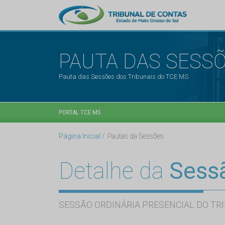
PAUTA DAS SESS
Pauta das Sessões dos Tribunais do TCE MS
PORTAL TCE MS
Página Inicial
Pautas da Sessões
Detalhe da
Sess
SESSÃO ORDINÁRIA PRESENCIAL DO TRI