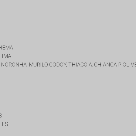
NHEMA
LIMA
NORONHA, MURILO GODOY, THIAGO A. CHIANCA P. OLIV
S
TES