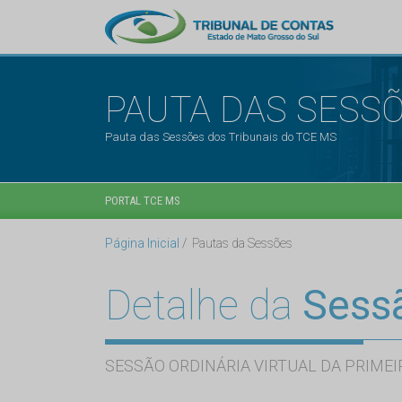
PAUTA DAS SESS
Pauta das Sessões dos Tribunais do TCE MS
PORTAL TCE MS
Página Inicial
Pautas da Sessões
Detalhe da
Sess
SESSÃO ORDINÁRIA VIRTUAL DA PRIMEI