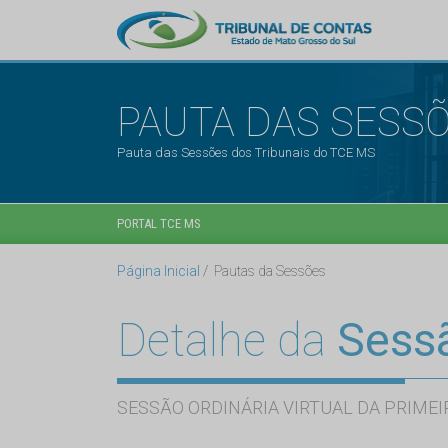
PAUTA DAS SESS
Pauta das Sessões dos Tribunais do TCE MS
PORTAL TCE MS
Página Inicial
Pautas da Sessões
Detalhe da
Sess
SESSÃO ORDINÁRIA VIRTUAL DA PRIMEI