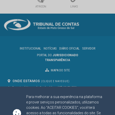
ATRICON
LINKS
INSTITUCIONAL
NOTÍCIAS
DIÁRIO OFICIAL
SERVIDOR
PORTAL DO
JURISDICIONADO
TRANSPARÊNCIA
MAPA DO SITE
ONDE ESTAMOS
(CLIQUE E NAVEGUE)
Av. Des. José Nunes da Cunha, bloco
(67) 3317-1500
29
Seg à Sex das 07 as 13h
Para melhorar a sua experiência na plataforma
Campo Grande/MS
CEP: 79031-310
e prover serviços personalizados, utilizamos
cookies. Ao "ACEITAR COOKIES", você terá
acesso a todas as funcionalidades do site. Se