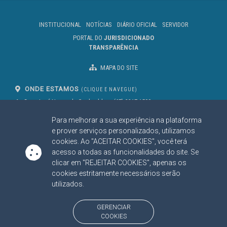
INSTITUCIONAL
NOTÍCIAS
DIÁRIO OFICIAL
SERVIDOR
PORTAL DO
JURISDICIONADO
TRANSPARÊNCIA
MAPA DO SITE
ONDE ESTAMOS
(CLIQUE E NAVEGUE)
Av. Des. José Nunes da Cunha, bloco
(67) 3317-1500
29
Seg à Sex das 07 as 13h
Para melhorar a sua experiência na plataforma
Campo Grande/MS
CEP: 79031-310
e prover serviços personalizados, utilizamos
cookies. Ao "ACEITAR COOKIES", você terá
acesso a todas as funcionalidades do site. Se
clicar em "REJEITAR COOKIES", apenas os
SIGA NOSSAS REDES SOCIAIS
cookies estritamente necessários serão
Linked In
Youtube
Facebook
X
Instagram
utilizados.
BAIXE NOSSO APLICATIVO
GERENCIAR
COOKIES