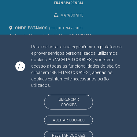
TRANSPARÊNCIA
MAPA DO SITE
ONDE ESTAMOS
(CLIQUE E NAVEGUE)
Av. Des. José Nunes da Cunha, bloco
(67) 3317-1500
29
Seg à Sex das 07 as 13h
Para melhorar a sua experiência na plataforma
Campo Grande/MS
CEP: 79031-310
e prover serviços personalizados, utilizamos
cookies. Ao "ACEITAR COOKIES", você terá
acesso a todas as funcionalidades do site. Se
clicar em "REJEITAR COOKIES", apenas os
SIGA NOSSAS REDES SOCIAIS
cookies estritamente necessários serão
Linked In
Youtube
Facebook
X
Instagram
utilizados.
BAIXE NOSSO APLICATIVO
GERENCIAR
COOKIES
ACEITAR COOKIES
https://www.tce.ms.gov.br
REJEITAR COOKIES