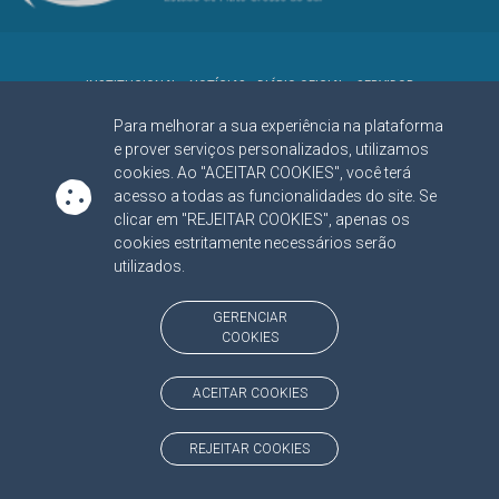
INSTITUCIONAL
NOTÍCIAS
DIÁRIO OFICIAL
SERVIDOR
PORTAL DO
JURISDICIONADO
Para melhorar a sua experiência na plataforma
TRANSPARÊNCIA
e prover serviços personalizados, utilizamos
cookies. Ao "ACEITAR COOKIES", você terá
MAPA DO SITE
acesso a todas as funcionalidades do site. Se
clicar em "REJEITAR COOKIES", apenas os
ONDE ESTAMOS
(CLIQUE E NAVEGUE)
cookies estritamente necessários serão
Av. Des. José Nunes da Cunha, bloco
(67) 3317-1500
utilizados.
29
Seg à Sex das 07 as 13h
Campo Grande/MS
CEP: 79031-310
GERENCIAR
COOKIES
SIGA NOSSAS REDES SOCIAIS
ACEITAR COOKIES
Linked In
Youtube
Facebook
X
Instagram
REJEITAR COOKIES
BAIXE NOSSO APLICATIVO