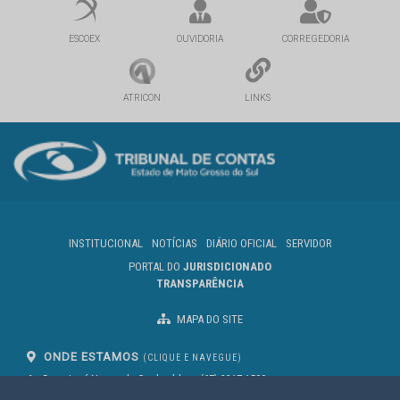
ESCOEX
OUVIDORIA
CORREGEDORIA
ATRICON
LINKS
INSTITUCIONAL
NOTÍCIAS
DIÁRIO OFICIAL
SERVIDOR
PORTAL DO
JURISDICIONADO
TRANSPARÊNCIA
MAPA DO SITE
ONDE ESTAMOS
(CLIQUE E NAVEGUE)
Av. Des. José Nunes da Cunha, bloco
(67) 3317-1500
29
Seg à Sex das 07 as 13h