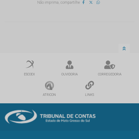
Não imprima, compartilhe
ESCOEX
OUVIDORIA
CORREGEDORIA
ATRICON
LINKS