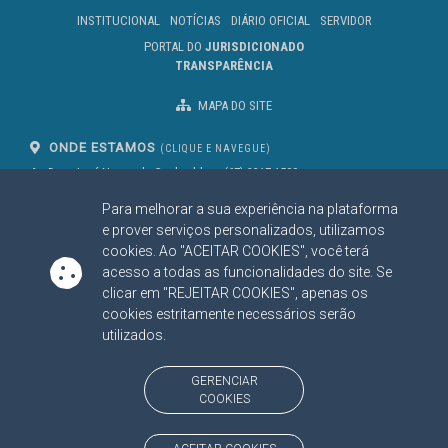
INSTITUCIONAL
NOTÍCIAS
DIÁRIO OFICIAL
SERVIDOR
PORTAL DO
JURISDICIONADO
TRANSPARÊNCIA
MAPA DO SITE
ONDE ESTAMOS
(CLIQUE E NAVEGUE)
Av. Des. José Nunes da Cunha, bloco
(67) 3317-1500
29
Seg à Sex das 07 as 13h
Para melhorar a sua experiência na plataforma
Campo Grande/MS
CEP: 79031-310
e prover serviços personalizados, utilizamos
cookies. Ao "ACEITAR COOKIES", você terá
acesso a todas as funcionalidades do site. Se
clicar em "REJEITAR COOKIES", apenas os
SIGA NOSSAS REDES SOCIAIS
cookies estritamente necessários serão
Linked In
Youtube
Facebook
X
Instagram
utilizados.
BAIXE NOSSO APLICATIVO
GERENCIAR
COOKIES