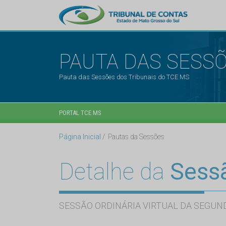
PAUTA DAS SESS
Pauta das Sessões dos Tribunais do TCE MS
PORTAL TCE MS
Página Inicial
Pautas da Sessões
Detalhe da
Sess
SESSÃO ORDINÁRIA VIRTUAL DA SEGUND