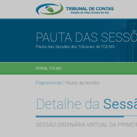
PAUTA DAS SESS
Pauta das Sessões dos Tribunais do TCE MS
PORTAL TCE MS
Página Inicial
Pautas da Sessões
Detalhe da
Sess
SESSÃO ORDINÁRIA VIRTUAL DA PRIMEI