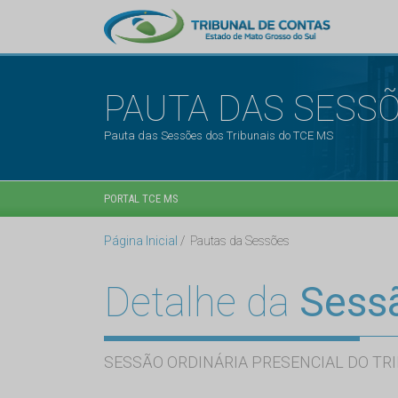
PAUTA DAS SESS
Pauta das Sessões dos Tribunais do TCE MS
PORTAL TCE MS
Página Inicial
Pautas da Sessões
Detalhe da
Sess
SESSÃO ORDINÁRIA PRESENCIAL DO TRI