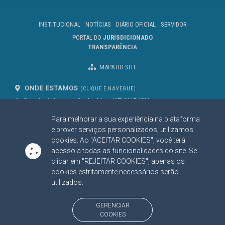
INSTITUCIONAL
NOTÍCIAS
DIÁRIO OFICIAL
SERVIDOR
PORTAL DO
JURISDICIONADO
TRANSPARÊNCIA
MAPA DO SITE
ONDE ESTAMOS
(CLIQUE E NAVEGUE)
Av. Des. José Nunes da Cunha, bloco
(67) 3317-1500
29
Seg à Sex das 07 as 13h
Para melhorar a sua experiência na plataforma
Campo Grande/MS
CEP: 79031-310
e prover serviços personalizados, utilizamos
cookies. Ao "ACEITAR COOKIES", você terá
acesso a todas as funcionalidades do site. Se
clicar em "REJEITAR COOKIES", apenas os
SIGA NOSSAS REDES SOCIAIS
cookies estritamente necessários serão
Linked In
Youtube
Facebook
X
Instagram
utilizados.
BAIXE NOSSO APLICATIVO
GERENCIAR
COOKIES